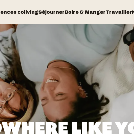
dences coliving
Séjourner
Boire & Manger
Travailler
WHERE LIKE Y