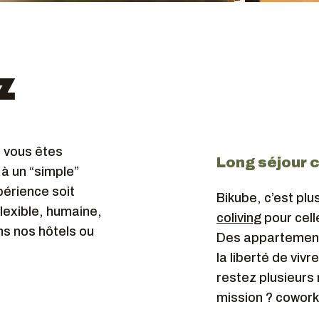
Z
, vous êtes
Long séjour c
à un “simple”
érience soit
Bikube, c’est plus
flexible, humaine,
coliving
pour cell
ns nos hôtels ou
Des appartement
la liberté de vi
restez plusieurs
mission ? coworki