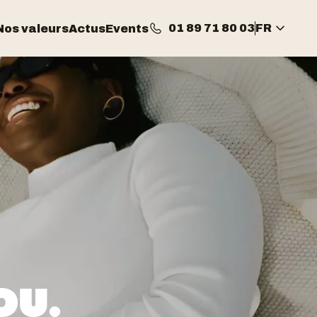
01 89 71 80 03
FR
Nos valeurs
Actus
Events
OU.