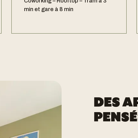
Coworking – Rooftop – Tram à 3
min et gare à 8 min
DES A
PENSÉ