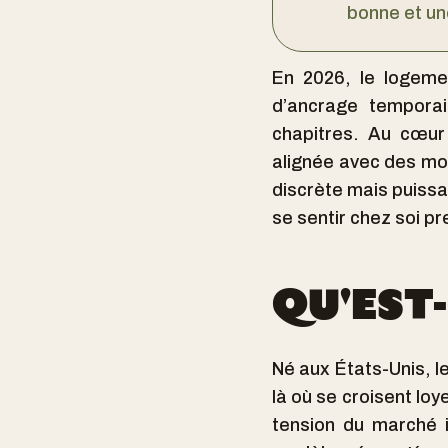
bonne et un
En 2026, le logemen
d’ancrage temporai
chapitres. Au cœur d
alignée avec des mod
discrète mais puissan
se sentir chez soi pr
QU'EST-
Né aux États-Unis, l
là où se croisent loy
tension du marché i