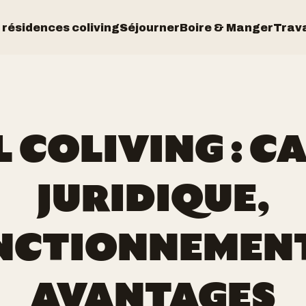
 résidences coliving
Séjourner
Boire & Manger
Trava
L COLIVING : C
JURIDIQUE,
NCTIONNEMENT
AVANTAGES