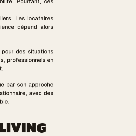
ilité. Pourtant, ces
iers. Les locataires
rience dépend alors
.
é pour des situations
es, professionnels en
t.
ngue par son approche
estionnaire, avec des
mble.
LIVING