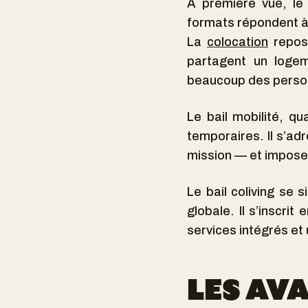
À première vue, le 
formats répondent à 
La
colocation
repose
partagent un logem
beaucoup des personn
Le bail mobilité, qu
temporaires. Il s’ad
mission — et impose 
Le bail coliving se 
globale. Il s’inscri
services intégrés et
LES AV