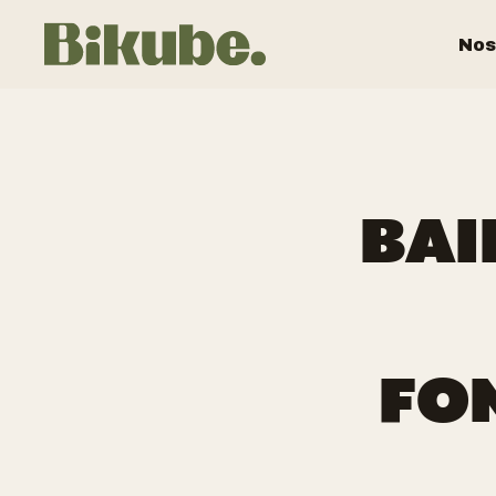
Nos
BAI
FO