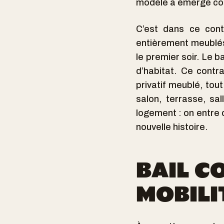
modèle a émergé com
C’est dans ce con
entièrement meublés,
le premier soir. Le b
d’habitat. Ce contr
privatif meublé, tou
salon, terrasse, sa
logement : on entre d
nouvelle histoire.
BAIL C
MOBILIT