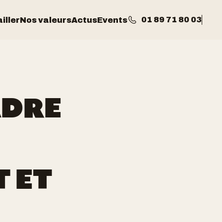
01 89 71 80 03
iller
Nos valeurs
Actus
Events
ADRE
 ET