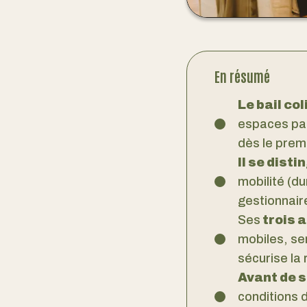
En résumé
Le bail col
espaces par
dès le premi
Il se dist
mobilité (du
gestionnair
Ses
trois 
mobiles, ser
sécurise la 
Avant de 
conditions d