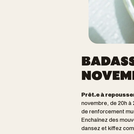
BADASS
NOVEM
Prêt.e à repousser
novembre, de 20h à 
de renforcement musc
Enchaînez des mouve
dansez et kiffez co