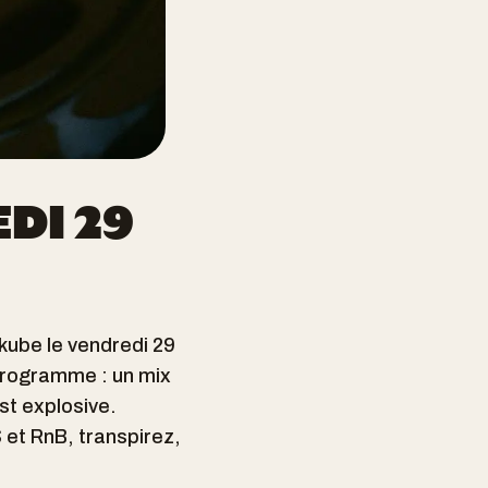
DI 29
kube le vendredi 29
programme : un mix
st explosive.
et RnB, transpirez,