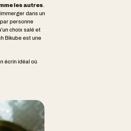
mme les autres
.
 immerger dans un
 par personne
’un choix salé et
ch Bikube est une
n écrin idéal où