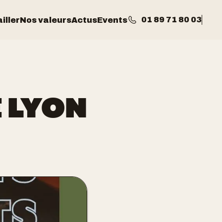
01 89 71 80 03
iller
Nos valeurs
Actus
Events
 LYON