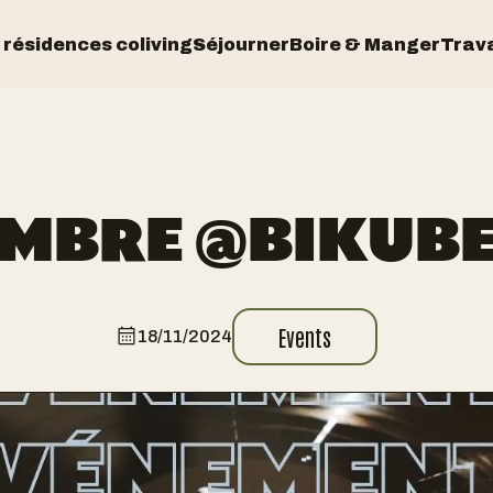
 résidences coliving
Séjourner
Boire & Manger
Trava
MBRE @BIKUBE
Events
18/11/2024