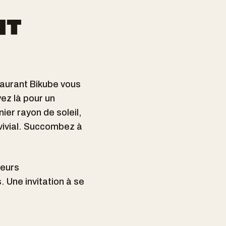
NT
taurant Bikube vous
ez là pour un
ier rayon de soleil,
vivial. Succombez à
veurs
Une invitation à se