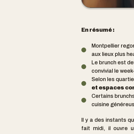
En résumé :
Montpellier reg
aux lieux plus h
Le brunch est d
convivial le week
Selon les quarti
et espaces co
Certains brunc
cuisine généreu
Il y a des instants qu
fait midi, il ouvr