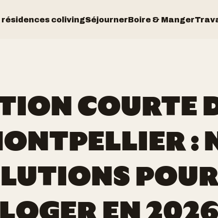
 résidences coliving
Séjourner
Boire & Manger
Trava
TION COURTE 
MONTPELLIER : 
LUTIONS POUR
LOGER EN 202