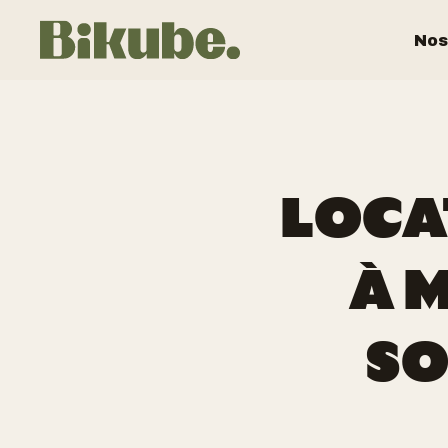
Nos
LOCA
À 
SO