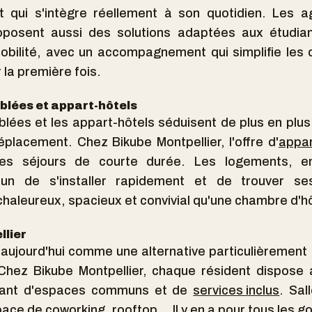
t qui s'intègre réellement à son quotidien. Les a
oposent aussi des solutions adaptées aux étudian
obilité, avec un accompagnement qui simplifie les
r la première fois.
blées et appart-hôtels
ées et les appart-hôtels séduisent de plus en plus
placement. Chez Bikube Montpellier, l'offre d'
appar
es séjours de courte durée. Les logements, en
un de s'installer rapidement et de trouver s
haleureux, spacieux et convivial qu'une chambre d'hôt
llier
 aujourd'hui comme une alternative particulièremen
 Chez Bikube Montpellier, chaque résident dispose
fitant d'espaces communs et de
services inclus
. Sal
space de
coworking
, rooftop… Il y en a pour tous les go