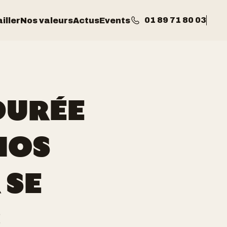
01 89 71 80 03
iller
Nos valeurs
Actus
Events
DURÉE
NOS
 SE
6