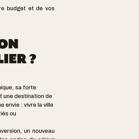
tre budget et de vos
ION
IER ?
que, sa forte
t une destination de
envie : vivre la ville
riés ou
nversion, un nouveau