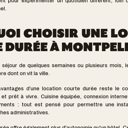
t pour expérimenter un quotidien différent, loin
el.
OI CHOISIR UNE L
 DURÉE À MONTPELL
 séjour de quelques semaines ou plusieurs mois, l
 dont on vit la ville.
avantages d’une location courte durée reste le co
t prêt à vivre. Cuisine équipée, connexion interne
ements : tout est pensé pour permettre une instal
ches administratives.
urée offre également plus d'autonomie qu'un hôtel. Cet