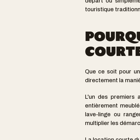
départ ou simplemen
touristique traditionn
POURQU
COURTE
Que ce soit pour un
directement la manière
L'un des premiers 
entièrement meublé e
lave-linge ou rang
multiplier les démar
La location courte d