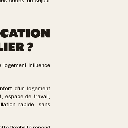
 des codes du séjour
OCATION
IER ?
e logement influence
nfort d'un logement
t, espace de travail,
lation rapide, sans
te flexibilité répond